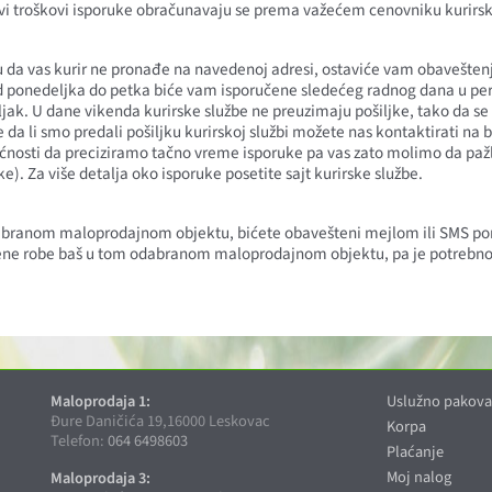
i troškovi isporuke obračunavaju se prema važećem cenovniku kurirske s
aju da vas kurir ne pronađe na navedenoj adresi, ostaviće vam obavešte
 od ponedeljka do petka biće vam isporučene sledećeg radnog dana u pe
ljak. U dane vikenda kurirske službe ne preuzimaju pošiljke, tako da 
da li smo predali pošiljku kurirskoj službi možete nas kontaktirati na 
osti da preciziramo tačno vreme isporuke pa vas zato molimo da pažlji
). Za više detalja oko isporuke posetite sajt kurirske službe.
odabranom maloprodajnom objektu, bićete obavešteni mejlom ili SMS 
ene robe baš u tom odabranom maloprodajnom objektu, pa je potrebn
Maloprodaja 1:
Uslužno pakova
Đure Daničića 19,16000 Leskovac
Korpa
Telefon:
064 6498603
Plaćanje
Moj nalog
Maloprodaja 3: