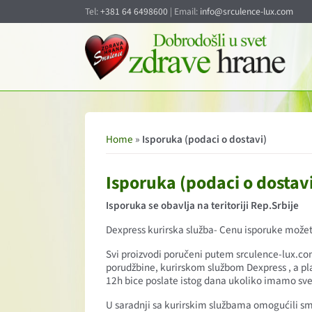
Tel:
+381 64 6498600
| Email:
info@srculence-lux.com
Home
»
Isporuka (podaci o dostavi)
Isporuka (podaci o dostav
Isporuka se obavlja na teritoriji Rep.Srbije
Dexpress kurirska služba- Cenu isporuke možete 
Svi proizvodi poručeni putem srculence-lux.com
porudžbine, kurirskom službom Dexpress , a pla
12h bice poslate istog dana ukoliko imamo sve
U saradnji sa kurirskim službama omogućili smo