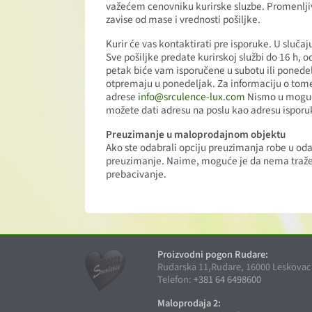
važećem cenovniku kurirske sluzbe. Promenljiv
zavise od mase i vrednosti pošiljke.
Kurir će vas kontaktirati pre isporuke. U sluč
Sve pošiljke predate kurirskoj službi do 16 h,
petak biće vam isporučene u subotu ili ponede
otpremaju u ponedeljak. Za informaciju o tome 
adrese
info@srculence-lux.com
Nismo u mogućn
možete dati adresu na poslu kao adresu isporuke
Preuzimanje u maloprodajnom objektu
Ako ste odabrali opciju preuzimanja robe u 
preuzimanje. Naime, moguće je da nema traž
prebacivanje.
Proizvodni pogon Rudare:
Rudarska 11,Rudare, 16000 Leskovac
Telefon:
+381 64 6498600
Maloprodaja 2: