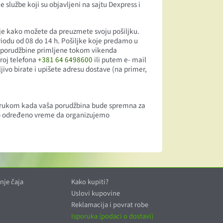
lužbe koji su objavljeni na sajtu Dexpress i
nje kako možete da preuzmete svoju pošiljku.
riodu od 08 do 14 h. Pošiljke koje predamo u
se porudžbine primljene tokom vikenda
broj telefona
+381 64 6498600
ili putem e- mail
vo birate i upišete adresu dostave (na primer,
porukom kada vaša porudžbina bude spremna za
o određeno vreme da organizujemo
nje čaja
Kako kupiti?
Uslovi kupovine
Reklamacija i povrat robe
Isporuka (podaci o dostavi)