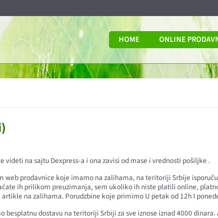
HOME
ONLINE PRODAV
i)
videti na sajtu Dexpress-a i ona zavisi od mase i vrednosti pošiljke .
 web prodavnice koje imamo na zalihama, na teritoriji Srbije isporuču
ćate ih prilikom preuzimanja, sem ukoliko ih niste platili online, pla
 artikle na zalihama. Porudzbine koje primimo U petak od 12h I poned
 besplatnu dostavu na teritoriji Srbiji za sve iznose iznad 4000 dinara