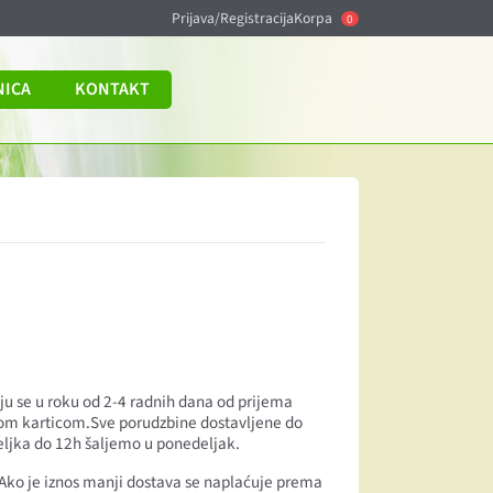
Prijava/Registracija
Korpa
0
NICA
KONTAKT
ju se u roku od 2-4 radnih dana od prijema
tnom karticom.Sve porudzbine dostavljene do
eljka do 12h šaljemo u ponedeljak.
. Ako je iznos manji dostava se naplaćuje prema