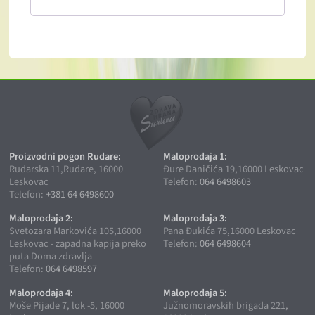
Proizvodni pogon Rudare:
Maloprodaja 1:
Rudarska 11,Rudare, 16000
Đure Daničića 19,16000 Leskovac
Leskovac
Telefon:
064 6498603
Telefon:
+381 64 6498600
Maloprodaja 2:
Maloprodaja 3:
Svetozara Markovića 105,16000
Pana Đukića 75,16000 Leskovac
Leskovac - zapadna kapija preko
Telefon:
064 6498604
puta Doma zdravlja
Telefon:
064 6498597
Maloprodaja 4:
Maloprodaja 5:
Moše Pijade 7, lok -5, 16000
Južnomoravskih brigada 221,