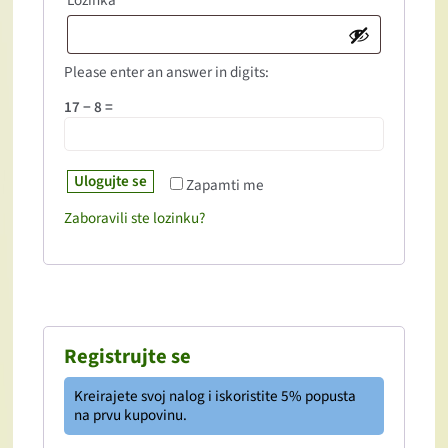
Please enter an answer in digits:
17 − 8 =
Ulogujte se
Zapamti me
Zaboravili ste lozinku?
Registrujte se
Kreirajete svoj nalog i iskoristite 5% popusta
na prvu kupovinu.