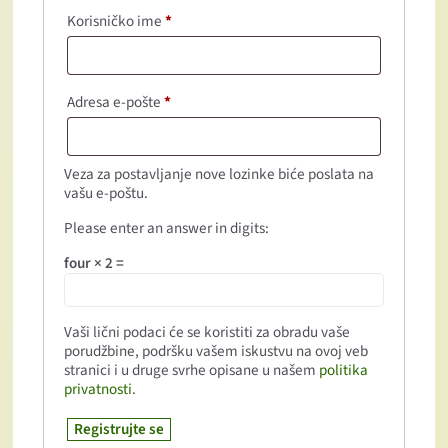
Korisničko ime
*
Obavezno
Adresa e-pošte
*
Obavezno
Veza za postavljanje nove lozinke biće poslata na
vašu e-poštu.
Please enter an answer in digits:
four × 2 =
Vaši lični podaci će se koristiti za obradu vaše
porudžbine, podršku vašem iskustvu na ovoj veb
stranici i u druge svrhe opisane u našem
politika
privatnosti
.
Registrujte se