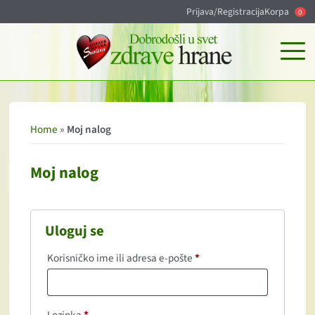
Prijava/Registracija
Korpa
0
Home
»
Moj nalog
Moj nalog
Uloguj se
Korisničko ime ili adresa e-pošte
*
Obavezno
Lozinka
*
Obavezno