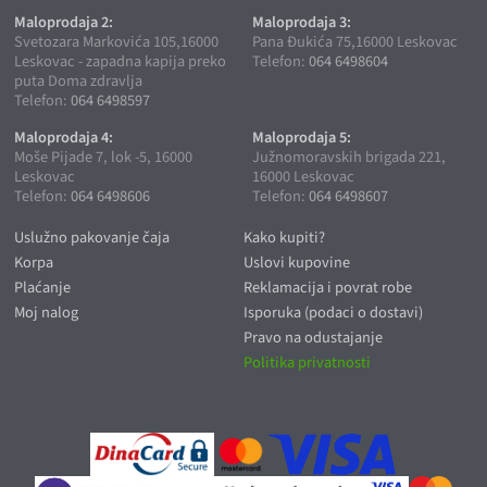
Maloprodaja 2:
Maloprodaja 3:
Svetozara Markovića 105,16000
Pana Đukića 75,16000 Leskovac
Leskovac - zapadna kapija preko
Telefon:
064 6498604
puta Doma zdravlja
Telefon:
064 6498597
Maloprodaja 4:
Maloprodaja 5:
Moše Pijade 7, lok -5, 16000
Južnomoravskih brigada 221,
Leskovac
16000 Leskovac
Telefon:
064 6498606
Telefon:
064 6498607
Uslužno pakovanje čaja
Kako kupiti?
Korpa
Uslovi kupovine
Plaćanje
Reklamacija i povrat robe
Moj nalog
Isporuka (podaci o dostavi)
Pravo na odustajanje
Politika privatnosti