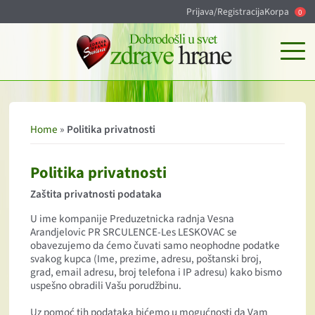
Prijava/Registracija
Korpa
0
Home
»
Politika privatnosti
Politika privatnosti
Zaštita privatnosti podataka
U ime kompanije Preduzetnicka radnja Vesna
Arandjelovic PR SRCULENCE-Les LESKOVAC se
obavezujemo da ćemo čuvati samo neophodne podatke
svakog kupca (Ime, prezime, adresu, poštanski broj,
grad, email adresu, broj telefona i IP adresu) kako bismo
uspešno obradili Vašu porudžbinu.
Uz pomoć tih podataka bićemo u mogućnosti da Vam