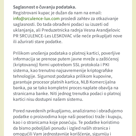
Saglasnost o čuvanju podataka.
Registrovani kupac je dužan da nam na email:
info@srculence-lux.com
prosledi zahtev za otkazivanje
saglasnosti. Do tada obrađeni podaci su izuzeti od
uklanjanja, ali Preduzetnicka radnja Vesna Arandjelovic
PR SRCULENCE-Les LESKOVAC više neće prikupljati nove
ili ažurirati stare podatke.
Prilikom unošenja podataka o platnoj kartici, poverljive
informacija se prenose putem javne mreže u zaštićenoj
(kriptovanoj) formi upotrebom SSL protokola i PKI
sistema, kao trenutno najsavremenije kriptografske
tehnologije. Sigurnost podataka prilikom kupovine,
garantuje procesor platnih kartica, NLB Komercijalna
banka, pa se tako kompletni proces naplate obavlja na
stranicama banke. Niti jednog trenutka podaci o platnoj
kartici nisu dostupni našem sistemu.
Pored navedenih prikupljamo, analiziramo i obrađujemo
podatke o proizvodima koje naši posetioci traže i kupuju,
kao i o stranicama koje posećuju. Te podatke koristimo
da bismo poboljšali ponudu i izgled naših stranica i
omogućili Vam jednostavnije korišćenje, sigurniju i