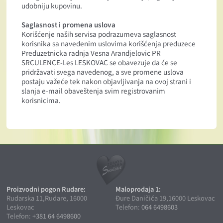
udobniju kupovinu.
Saglasnost i promena uslova
Korišćenje naših servisa podrazumeva saglasnost
korisnika sa navedenim uslovima korišćenja preduzece
Preduzetnicka radnja Vesna Arandjelovic PR
SRCULENCE-Les LESKOVAC se obavezuje da će se
pridržavati svega navedenog, a sve promene uslova
postaju važeće tek nakon objavljivanja na ovoj strani i
slanja e-mail obaveštenja svim registrovanim
korisnicima.
Proizvodni pogon Rudare:
Maloprodaja 1:
Rudarska 11,Rudare, 16000
Đure Daničića 19,16000 Leskovac
Leskovac
Telefon:
064 6498603
Telefon:
+381 64 6498600