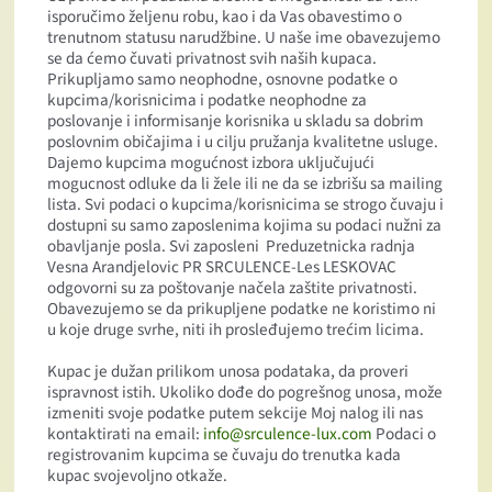
isporučimo željenu robu, kao i da Vas obavestimo o
trenutnom statusu narudžbine. U naše ime obavezujemo
se da ćemo čuvati privatnost svih naših kupaca.
Prikupljamo samo neophodne, osnovne podatke o
kupcima/korisnicima i podatke neophodne za
poslovanje i informisanje korisnika u skladu sa dobrim
poslovnim običajima i u cilju pružanja kvalitetne usluge.
Dajemo kupcima mogućnost izbora uključujući
mogucnost odluke da li žele ili ne da se izbrišu sa mailing
lista. Svi podaci o kupcima/korisnicima se strogo čuvaju i
dostupni su samo zaposlenima kojima su podaci nužni za
obavljanje posla. Svi zaposleni Preduzetnicka radnja
Vesna Arandjelovic PR SRCULENCE-Les LESKOVAC
odgovorni su za poštovanje načela zaštite privatnosti.
Obavezujemo se da prikupljene podatke ne koristimo ni
u koje druge svrhe, niti ih prosleđujemo trećim licima.
Kupac je dužan prilikom unosa podataka, da proveri
ispravnost istih. Ukoliko dođe do pogrešnog unosa, može
izmeniti svoje podatke putem sekcije Moj nalog ili nas
kontaktirati na email:
info@srculence-lux.com
Podaci o
registrovanim kupcima se čuvaju do trenutka kada
kupac svojevoljno otkaže.