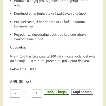
Pomaže u boljoj prokrvljenosti i smanjenju umora
nogu
Doprinosi smanjenju otoka i zadržavanju tečnosti
Prirodni sastojci bez dodataka veštačkih aroma i
konzervansa
Pogodan za dugotrajnu upotrebu kao deo zdrave
svakodnevne rutine
Upotreba:
Preliti 1–2 kašičice čaja sa 200 ml ključale vode. Ostaviti
da odstoji 8–10 minuta, procediti i piti 2 puta dnevno.
Pakovanje:
100 g
599,00
rsd
Dodaj u korpu
Kupi odmah
-
+
Čaj Cirkulo tea 100gr količina