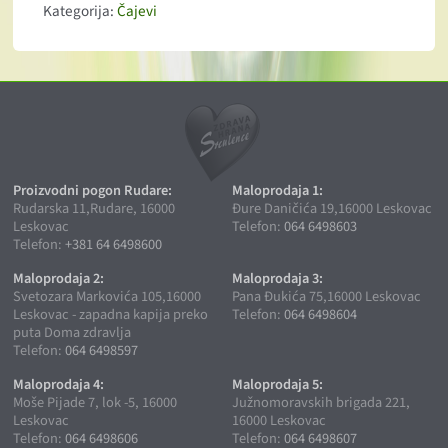
Kategorija:
Čajevi
Proizvodni pogon Rudare:
Maloprodaja 1:
Rudarska 11,Rudare, 16000
Đure Daničića 19,16000 Leskovac
Leskovac
Telefon:
064 6498603
Telefon:
+381 64 6498600
Maloprodaja 2:
Maloprodaja 3:
Svetozara Markovića 105,16000
Pana Đukića 75,16000 Leskovac
Leskovac - zapadna kapija preko
Telefon:
064 6498604
puta Doma zdravlja
Telefon:
064 6498597
Maloprodaja 4:
Maloprodaja 5:
Moše Pijade 7, lok -5, 16000
Južnomoravskih brigada 221,
Leskovac
16000 Leskovac
Telefon:
064 6498606
Telefon:
064 6498607