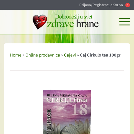
Prijava/Registracija
Korpa
0
Home
»
Online prodavnica
»
Čajevi
»
Čaj Cirkulo tea 100gr