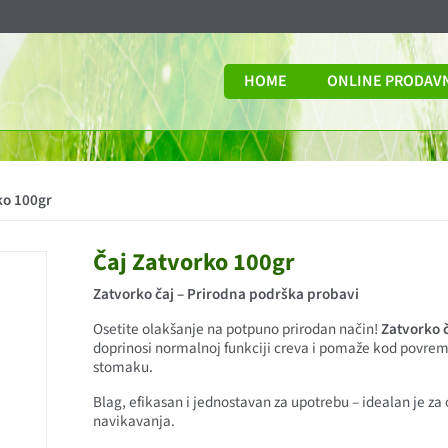
HOME
ONLINE PRODAV
ko 100gr
Čaj Zatvorko 100gr
Zatvorko čaj – Prirodna podrška probavi
Osetite olakšanje na potpuno prirodan način!
Zatvorko 
doprinosi normalnoj funkciji creva i pomaže kod povreme
stomaku.
Blag, efikasan i jednostavan za upotrebu – idealan je za
navikavanja.