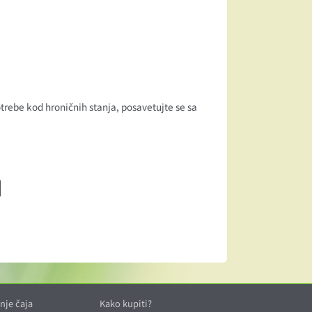
trebe kod hroničnih stanja, posavetujte se sa
nje čaja
Kako kupiti?