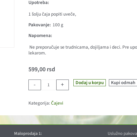
Upotreba:
1 šolju čaja popiti uveče,
Pakovanje:
100 g
Napomena:
Ne preporučuje se trudnicama, dojiljama i deci. Pre upo
lekarom.
599,00
rsd
Dodaj u korpu
Kupi odmah
-
+
Čaj Zatvorko 100gr količina
Kategorija:
Čajevi
Maloprodaja 1:
Uslužno pakova