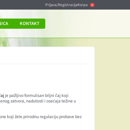
Prijava/Registracija
Korpa
0
NICA
KONTAKT
čaj
je pažljivo formulisan biljni čaj koji
nog zatvora, nadutosti i osećaja težine u
 one koji žele prirodnu regulaciju probave bez