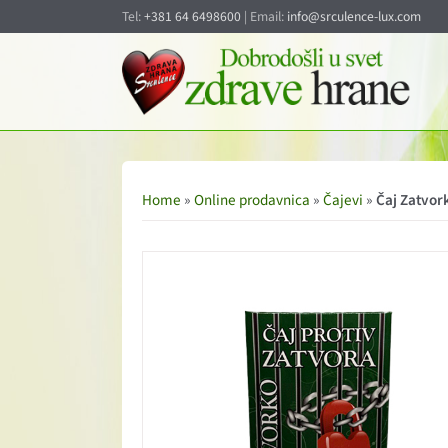
Tel:
+381 64 6498600
| Email:
info@srculence-lux.com
Home
»
Online prodavnica
»
Čajevi
»
Čaj Zatvor