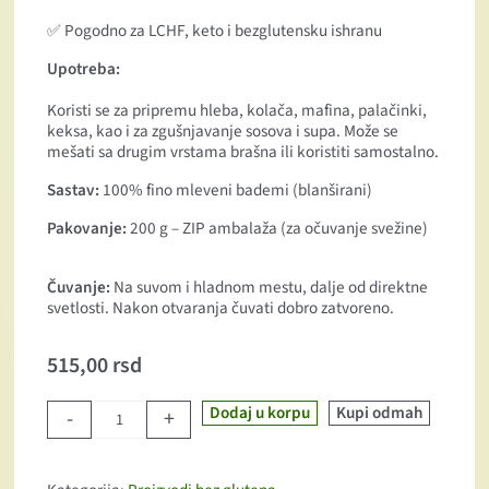
✅ Pogodno za LCHF, keto i bezglutensku ishranu
Upotreba:
Koristi se za pripremu hleba, kolača, mafina, palačinki,
keksa, kao i za zgušnjavanje sosova i supa. Može se
mešati sa drugim vrstama brašna ili koristiti samostalno.
Sastav:
100% fino mleveni bademi (blanširani)
Pakovanje:
200 g – ZIP ambalaža (za očuvanje svežine)
Čuvanje:
Na suvom i hladnom mestu, dalje od direktne
svetlosti. Nakon otvaranja čuvati dobro zatvoreno.
515,00
rsd
Dodaj u korpu
Kupi odmah
-
+
Bademovo brašno količina