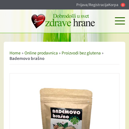
Prijava/Registracija
Korpa
0
Home
»
Online prodavnica
»
Proizvodi bez glutena
»
Bademovo brašno