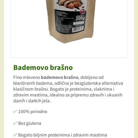
Bademovo brašno
Fino mleveno
bademovo brašno
, dobijeno od
blanširanih badema, odlična je bezglutenska alternativa
klasičnom brašnu. Bogato je proteinima, vlaknima i
zdravim mastima, idealno za pripremu zdravih i ukusnih
slanih i slatkih jela.
✅ 100% prirodno
✅ Bez glutena
✅ Bogato biljnim proteinima i zdravim mastima