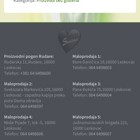
Kategorija:
Proizvodi bez glutena
Proizvodni pogon Rudare:
Maloprodaja 1:
Rudarska 11,Rudare, 16000
Đure Daničića 19,16000 Leskovac
Leskovac
Telefon:
064 6498603
Telefon:
+381 64 6498600
Maloprodaja 2:
Maloprodaja 3:
Svetozara Markovića 105,16000
Pana Đukića 75,16000 Leskovac
Leskovac - zapadna kapija preko
Telefon:
064 6498604
puta Doma zdravlja
Telefon:
064 6498597
Maloprodaja 4:
Maloprodaja 5:
Moše Pijade 7, lok -5, 16000
Južnomoravskih brigada 221,
Leskovac
16000 Leskovac
Telefon:
064 6498606
Telefon:
064 6498607