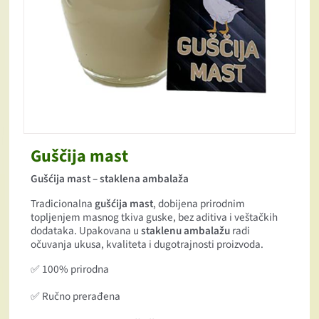
Guščija mast
Gušćija mast – staklena ambalaža
Tradicionalna
gušćija mast
, dobijena prirodnim
topljenjem masnog tkiva guske, bez aditiva i veštačkih
dodataka. Upakovana u
staklenu ambalažu
radi
očuvanja ukusa, kvaliteta i dugotrajnosti proizvoda.
✅ 100% prirodna
✅ Ručno prerađena