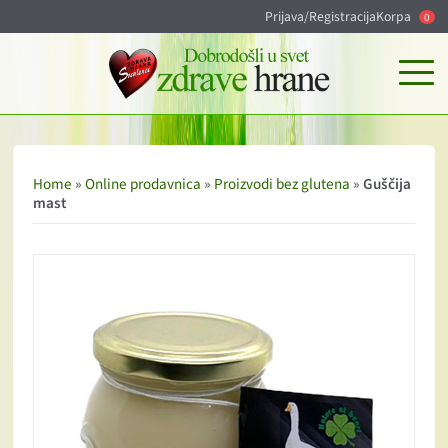
Prijava/Registracija
Korpa
0
Home
»
Online prodavnica
»
Proizvodi bez glutena
»
Guščija
mast