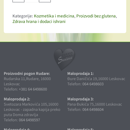
Kategorije:
Kozmetika i medicina
,
Proizvodi bez glutena
,
Zdrava hrana i dodaci ishrani
Proizvodni pogon Rudare:
Maloprodaja 1:
Rudarska 11,Rudare, 16000
Đure Daničića 19,16000 Leskovac
Leskovac
Telefon:
064 6498603
Telefon:
+381 64 6498600
Maloprodaja 2:
Maloprodaja 3:
Svetozara Markovića 105,16000
Pana Đukića 75,16000 Leskovac
Leskovac - zapadna kapija preko
Telefon:
064 6498604
puta Doma zdravlja
Telefon:
064 6498597
Maloprodaja 4:
Maloprodaja 5: