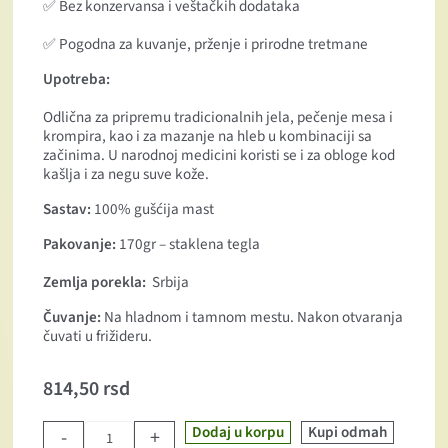
✅ Bez konzervansa i veštačkih dodataka
✅ Pogodna za kuvanje, prženje i prirodne tretmane
Upotreba:
Odlična za pripremu tradicionalnih jela, pečenje mesa i
krompira, kao i za mazanje na hleb u kombinaciji sa
začinima. U narodnoj medicini koristi se i za obloge kod
kašlja i za negu suve kože.
Sastav:
100% gušćija mast
Pakovanje:
170gr – staklena tegla
Zemlja porekla:
Srbija
Čuvanje:
Na hladnom i tamnom mestu. Nakon otvaranja
čuvati u frižideru.
814,50
rsd
Dodaj u korpu
Kupi odmah
-
+
Guščija mast količina