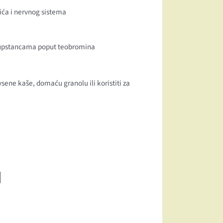
ića i nervnog sistema
 supstancama poput teobromina
sene kaše, domaću granolu ili koristiti za