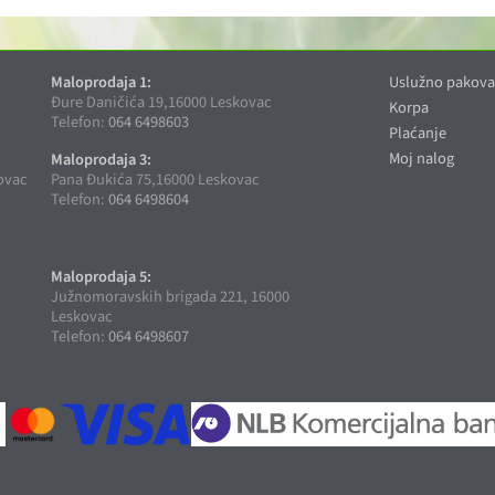
Maloprodaja 1:
Uslužno pakova
Đure Daničića 19,16000 Leskovac
Korpa
Telefon:
064 6498603
Plaćanje
Moj nalog
Maloprodaja 3:
ovac
Pana Đukića 75,16000 Leskovac
Telefon:
064 6498604
Maloprodaja 5:
c
Južnomoravskih brigada 221, 16000
Leskovac
Telefon:
064 6498607