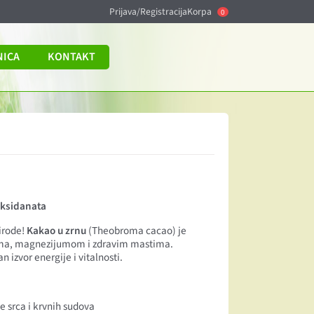
Prijava/Registracija
Korpa
0
NICA
KONTAKT
oksidanata
irode!
Kakao u zrnu
(Theobroma cacao) je
ima, magnezijumom i zdravim mastima.
n izvor energije i vitalnosti.
e srca i krvnih sudova