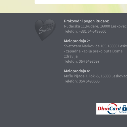
Proizvodni pogon Rudare:
Rudarska 11,Rudare, 16000 Leskovac
Telefon:
+381 64 6498600
Maloprodaja 2:
Svetozara Markovića 105,16000 Lesk
- zapadna kapija preko puta Doma
zdravlja
Telefon:
064 6498597
Maloprodaja 4:
Moše Pijade 7, lok -5, 16000 Leskova
Telefon:
064 6498606