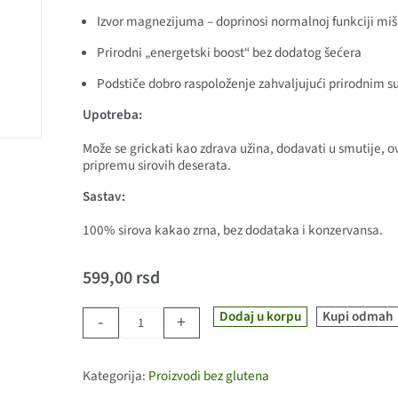
Izvor magnezijuma – doprinosi normalnoj funkciji miš
Prirodni „energetski boost“ bez dodatog šećera
Podstiče dobro raspoloženje zahvaljujući prirodnim
Upotreba:
Može se grickati kao zdrava užina, dodavati u smutije, ov
pripremu sirovih deserata.
Sastav:
100% sirova kakao zrna, bez dodataka i konzervansa.
599,00
rsd
Dodaj u korpu
Kupi odmah
-
+
KAKAO U ZRNU količina
Kategorija:
Proizvodi bez glutena