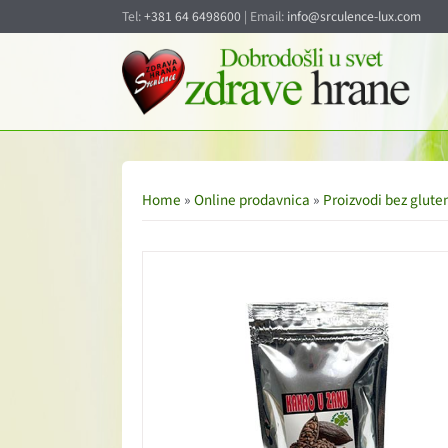
Tel:
+381 64 6498600
| Email:
info@srculence-lux.com
Home
»
Online prodavnica
»
Proizvodi bez glute