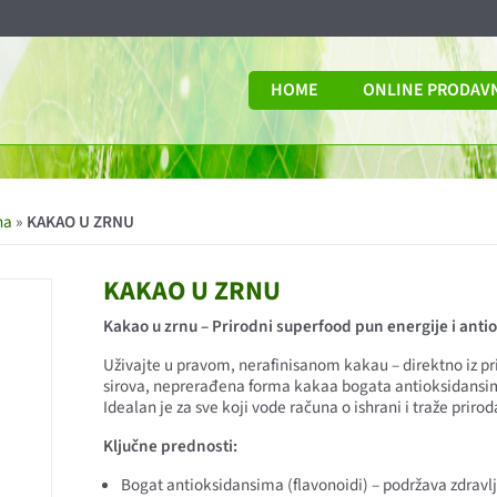
HOME
ONLINE PRODAV
na
»
KAKAO U ZRNU
KAKAO U ZRNU
Kakao u zrnu – Prirodni superfood pun energije i anti
Uživajte u pravom, nerafinisanom kakau – direktno iz pr
sirova, neprerađena forma kakaa bogata antioksidans
Idealan je za sve koji vode računa o ishrani i traže priroda
Ključne prednosti:
Bogat antioksidansima (flavonoidi) – podržava zdravlj